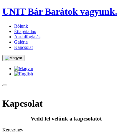
UNIT Bár
Barátok vagyunk.
Rólunk
Étlap/itallap
Asztalfoglalás
Galéria
Kapcsolat
Kapcsolat
Vedd fel velünk a kapcsolatot
Keresztnév