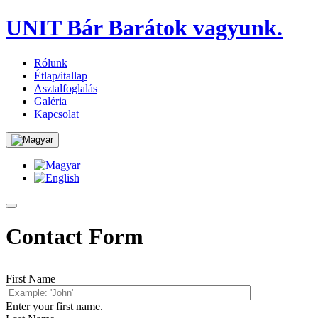
UNIT Bár
Barátok vagyunk.
Rólunk
Étlap/itallap
Asztalfoglalás
Galéria
Kapcsolat
Contact Form
First Name
Enter your first name.