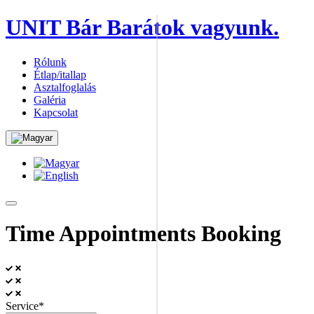
UNIT Bár
Barátok vagyunk.
Rólunk
Étlap/itallap
Asztalfoglalás
Galéria
Kapcsolat
Time Appointments Booking
Service*