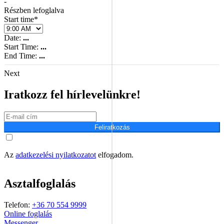
-
Részben lefoglalva
Start time*
Date:
...
Start Time:
...
End Time:
...
Next
Iratkozz fel hírlevelünkre!
Feliratkozás
Az
adatkezelési nyilatkozatot
elfogadom.
Asztalfoglalás
Telefon:
+36 70 554 9999
Online foglalás
Messenger